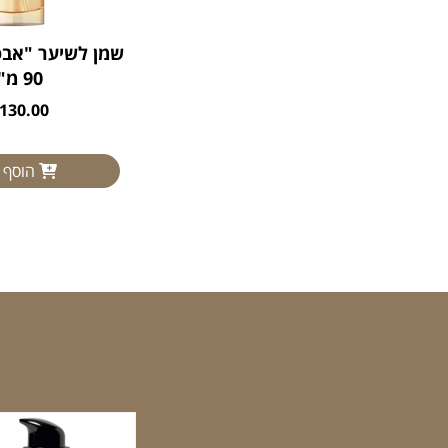
שמן לשיער "אבס
90 מ"ל
130.00 ₪
הוסף 