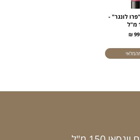
רו לונגר" -
ל
99.
מהמלאי
אי 150 מ"ל