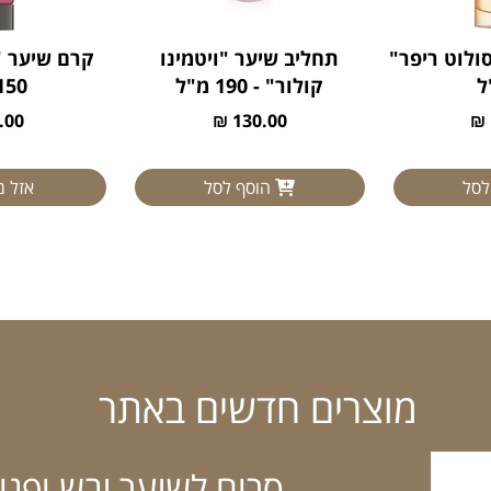
ולוט ריפר"
תחליב שיער "ויטמינו
קרם שיער "פ
קולור" - 190 מ"ל
150 מ"
00 ₪
130.00 ₪
לסל
הוסף לסל
אזל 
מוצרים חדשים באתר
סרום לשיער יבש ופגום יונס