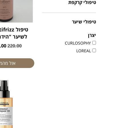
טיפולי קרקפת
טיפולי שיער
יצרן
לשיער "הידר
CURLOSOPHY
00 ₪
220.00
LOREAL
אזל מהמ