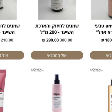
טיפול antifrizz טבעי
שמנים לחיזוק והארכת
שמנים לחי
א אויל"
השיער - 200 מ"ל
השיער - 100 מ"
210.00
290.00 ₪
380.00
180.
לאי
אזל מהמלאי
אזל 