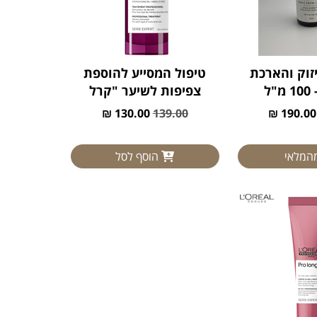
זוק והארכת
טיפול המסייע להוספת
ל
צפיפות לשיער "קרל
אקספרשן"
130.00 ₪
139.00
190.00 ₪
מהמלאי
הוסף לסל