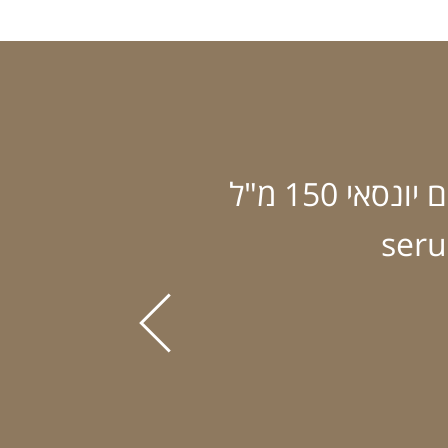
אי 150 מ"ל
seru