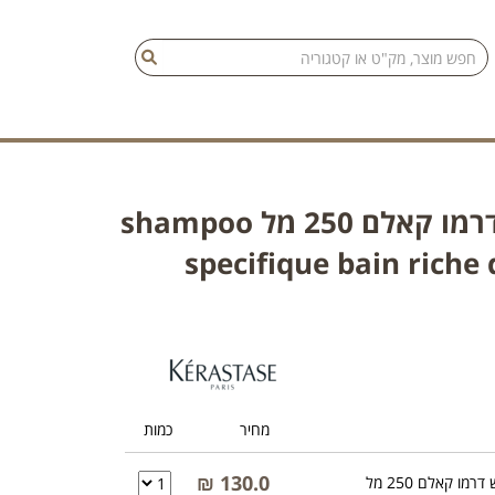
שמפו ספסיפיק באין ריטש דרמו קאלם 250 מל shampoo
specifique bain rich
מחיר
כמות
130.0 ₪
מו קאלם 250 מל