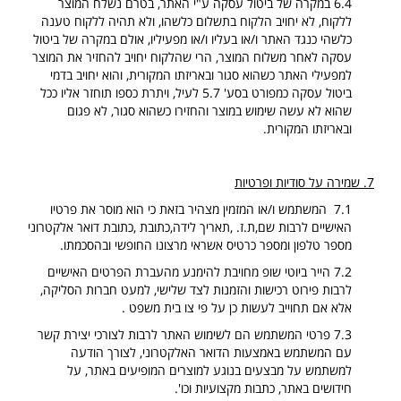
6.4 במקרה של ביטול עסקה ע"י האתר, בטרם נשלח המוצר
ללקוח, לא יחויב הלקוח בתשלום כלשהו, ולא תהיה ללקוח טענה
כלשהי כנגד האתר ו/או בעליו ו/או מפעיליו, אולם במקרה של ביטול
עסקה לאחר משלוח המוצר, הרי שהלקוח יחויב להחזיר את המוצר
למפעילי האתר כשהוא סגור ובאריזתו המקורית, והוא יחויב בדמי
ביטול עסקה כמפורט בסע' 5.7 לעיל, ויתרת כספו תוחזר אליו ככל
שהוא לא עשה שימוש במוצר והחזירו כשהוא סגור, לא פגום
ובאריזתו המקורית.
7. שמירה על סודיות ופרטיות
7.1 המשתמש ו/או המזמין מצהיר בזאת כי הוא מוסר את פרטיו
האישיים לרבות שם,ת.ז. ,תאריך לידה,כתובת ,כתובת דואר אלקטרוני
מספר טלפון ומספר כרטיס אשראי מרצונו החופשי ובהסכמתו.
7.2 הייר ביוטי שופ מחויבת להימנע מהעברת הפרטים האישיים
לרבות פירוט רכישות והזמנות לצד שלישי, למעט חברות הסליקה,
אלא אם תחוייב לעשות כן על פי צו בית משפט .
7.3 פרטי המשתמש הם לשימוש האתר לרבות לצורכי יצירת קשר
עם המשתמש באמצעות הדואר האלקטרוני, לצורך הודעה
למשתמש על מבצעים בנוגע למוצרים המופיעים באתר, על
חידושים באתר, כתבות מקצועיות וכו'.