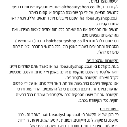
רכישת מוצר באתר.
לקוח נכבד,
h
airbeautyshop.co.il
ושותפיו מספקים שירותים בכפוף
לתנאים הבאים, על ידי כך שהינכם מבקרים או קונים באתר
hairbeautyshop.co.il
הינכם מקבלים את התנאים הללו, אנא קראו
אותם בקפידה.
תנאים אלו מפרטים את מה שאתם כלקוחות יכולים לצפות מצידנו, ואת
מה שאנחנו מצפים מכם.
בכניסתכם לכל תחומי
hairbeautyshop.co.il
הנכם (כמשתמשים)
מסכימים ומתחייבים לעמוד באופן חוקי בכל בתנאי החברה ולציית להם
כמפורט להלן.
תקשורות אלקטרונית
בעת ביקורכם ב-
hairbeautyshop.co.il
או כאשר אתם שולחים אלינו
דואר אלקטרוני הינכם מתקשרים איתנו באופן אלקטרוני, והינכם מסכימים
לקבל מאיתנו תקשורת אלקטרונית.
אנו נתקשר איתכם באמצעות שליחת דואר אלקטרוני או על ידי פרסום
הודעות באתר זה. הינכם מסכימים כי כל ההסכמים, ההודעות, ודרכי
תקשורת אחרות שאנו מספקים לכם אלקטרונית עומדים בכל דרישה
חוקית ככל תקשורת בכתב.
זכויות יוצרים
כל תוכן של או הקשור ב-
hairbeautyshop.co.il
באתר זה , כגון
טקסט, גרפיקה, לוגו, אייקונים, תמונות , קטעי שמע, וידאו , הורדות
דיגיטליות, מאספי נתונים, ותוכנות, הוא רכושה הבלעדי של