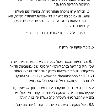
ממשלוח ההודעה הראשונה.
ג. חבילה שלא נמסרה תוחזר לשולח. בהעדר שם השולח
ומענו, או אם מסיבה כלשהיא אין אפשרות להחזירה לשולח, היא
תטופל בהתאם לתכולתה ובהתאם לכללים. במקרים מסויימים
אף תועבר לביעור.
ד. בעד חבילה מוחזרת לשולח ייגבו דמי החזרה."
5. ביטול עסקה ע"י הלקוח
5.1 ככלל האתר מאשר ביטול עסקה ברכישת מוצרים באתר יהיה
עפ"י חוק ובהודעה בכתב לאתר (הייר ביוטי שופ) באמצעות הדואר
האלקטרוני ישירות באמצעות הלינק "צור קשר" הנמצא באתר
בלבד.
www.hairbeautyshop.co.il
, בצירוף פרטי העסקה
לרבות שם הלקוח,שם בעל הכרטיס ומס' אסמכתא.
5.2 במקרה של ביטול עסקת רכישת מוצרים בתוך 24 שעות (יום
עסקים אחד) מביצוע העסקה לא יחויב הלקוח בדמי ביטול וזאת
בתנאי שהמוצר נשוא העסקה טרם נשלח ע"י צוות האתר.
5.3 ביטול עסקה ברכישת מוצרים בתוך ועד 14 יום מיום קבלת