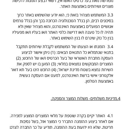
מפורשת מאת בעל כרטיס האשראי), רשאי לבצע הזמנות לרכישת
מוצרים ושירותים באמצעות האתר.
3.3 המשתמש מצהיר בזאת כי, הוא יודע שהשימוש באתר כרוך
בסיכונים רבים, הן בגלל הטכנולוגיה הכרוכה בכך והן בגלל גורמים
אנושיים הפועלים באמצעות האינטרנט, והוא מצהיר שאין ולא
תהיה לו כל טענה ו/או דרישה כלפי האתר ו/או בעליו ו/או מפעיליו
בגין כל נזק שיגרם לו בגין השימוש באתר.
3.4 הזמנתו או הצעתו של המשתמש לקבלת שירותים תתקבל
בתנאי שנתמלאו כל התנאים הבאים: (1) ניתן אישור לביצוע
העסקה מחברת האשראי של בעל הכרטיס ו/או של הרוכש; (2)
המוצרים המבוקשים נמצאים במלאי; (3) המען בו יש לספק את
השירות נמצא בשטח מדינת ישראל; (4) הרוכש הינו בעל תא דואר
אלקטרוני אישי ברשת האינטרנט, למעט אם העסקה נעשית
באמצעות הטלפון.
4.מדיניות משלוחים- משלוח המוצר והספקה.
4.1 האתר יקיים בקרה שוטפת על מלאי המוצרים המוצע למכירה.
אם לאחר ביצוע ההזמנה התברר כי המוצר אזל, בשל נסיבות
חריגות, שלא היו ידועות בעת ההזמנה, תודיע על כך החברה לצרכן