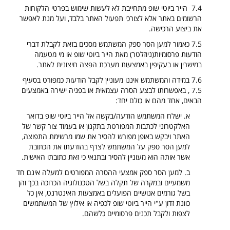
7.4 הייר ביוטי שופ מתחייבת לא לעשות שימוש בפרטי הלקוחות
הרשומים באתר אלא לצורכי תפעול האתר בלבד, ועל מנת לאפשר
את ביצוע הרכישה.
7.5 כאמור למען הסר ספק המשתמש מסכים בזאת לקבלת דברי
הודעות פרסומיות(ניוזלטר) מאת הייר ביוטי שופ או מי מטעמה
במישרין או בעקיפין באמצעות מערכת הפצה חיצונית לאתר.
7.6 במידה והמשתמש איננו מעוניין לקבל הודעות כמפורט בסעיף
7.5 , באפשרותו לבצע הסרה עצמאית או בפניה ישירה באמצעים
הבאים, אחד מהם או כולם יחד:
א. ישלח המשתמש הודעה/בקשה אל הייר ביוטי שופ בדואר
האלקטרוני לכתבות המפורטת בתקנון או בעמוד צור קשר של
האתר ויבקש באופן מפורש להסיר את שמו מרשימת התפוצה,
למען הסר ספק על המשתמש לצרף בהודעתו את הכתובת
אשר אותה הוא מעוניין להסיר ובתנאי כי זאת כתובתו האישית.
ב. למען הסר ספק אמצעי ההסרה המפורטים למעלה אינם חד
משמעיים ובמקרה של תקלה בשל הטכנולוגיה הכרוכה בכך והן
בשל גורמים אנושיים הפועלים באמצעות האינטרנט, אין כל
כוונת זדון ע"י הייר ביוטי שופ לכפיה או אילוץ של המשתמשים
לצפות ולקבל תכנים פרסומיים כלשהם.