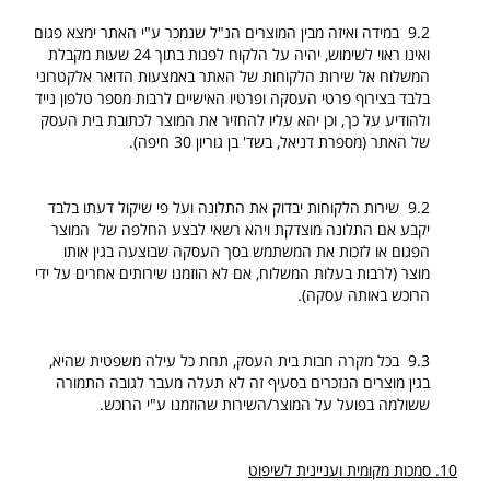
9.2 במידה ואיזה מבין המוצרים הנ"ל שנמכר ע"י האתר ימצא פגום
ואינו ראוי לשימוש, יהיה על הלקוח לפנות בתוך 24 שעות מקבלת
המשלוח אל שירות הלקוחות של האתר באמצעות הדואר אלקטרוני
בלבד בצירוף פרטי העסקה ופרטיו האישיים לרבות מספר טלפון נייד
ולהודיע על כך, וכן יהא עליו להחזיר את המוצר לכתובת בית העסק
של האתר (מספרת דניאל, בשד' בן גוריון 30 חיפה).
9.2 שירות הלקוחות יבדוק את התלונה ועל פי שיקול דעתו בלבד
יקבע אם התלונה מוצדקת ויהא רשאי לבצע החלפה של המוצר
הפגום או לזכות את המשתמש בסך העסקה שבוצעה בגין אותו
מוצר (לרבות בעלות המשלוח, אם לא הוזמנו שירותים אחרים על ידי
הרוכש באותה עסקה).
9.3 בכל מקרה חבות בית העסק, תחת כל עילה משפטית שהיא,
בגין מוצרים הנזכרים בסעיף זה לא תעלה מעבר לגובה התמורה
ששולמה בפועל על המוצר/השירות שהוזמנו ע"י הרוכש.
10. סמכות מקומית ועניינית לשיפוט