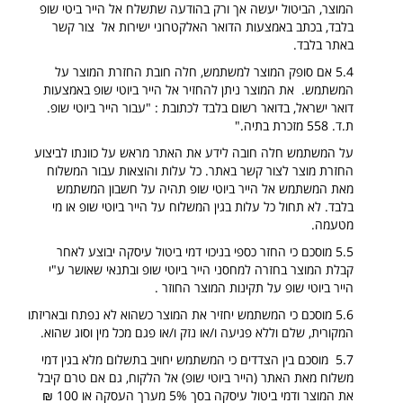
המוצר, הביטול יעשה אך ורק בהודעה שתשלח אל הייר ביטי שופ
בלבד, בכתב באמצעות הדואר האלקטרוני ישירות אל צור קשר
באתר בלבד.
5.4 אם סופק המוצר למשתמש, חלה חובת החזרת המוצר על
המשתמש. את המוצר ניתן להחזיר אל הייר ביוטי שופ באמצעות
דואר ישראל, בדואר רשום בלבד לכתובת : "עבור הייר ביוטי שופ.
ת.ד. 558 מזכרת בתיה."
על המשתמש חלה חובה לידע את האתר מראש על כוונתו לביצוע
החזרת מוצר לצור קשר באתר. כל עלות והוצאות עבור המשלוח
מאת המשתמש אל הייר ביוטי שופ תהיה על חשבון המשתמש
בלבד. לא תחול כל עלות בגין המשלוח על הייר ביוטי שופ או מי
מטעמה.
5.5 מוסכם כי החזר כספי בניכוי דמי ביטול עיסקה יבוצע לאחר
קבלת המוצר בחזרה למחסני הייר ביוטי שופ ובתנאי שאושר ע"י
הייר ביוטי שופ על תקינות המוצר החוזר .
5.6 מוסכם כי המשתמש יחזיר את המוצר כשהוא לא נפתח ובאריזתו
המקורית, שלם וללא פגיעה ו/או נזק ו/או פגם מכל מין וסוג שהוא.
5.7 מוסכם בין הצדדים כי המשתמש יחויב בתשלום מלא בגין דמי
משלוח מאת האתר (הייר ביוטי שופ) אל הלקוח, גם אם טרם קיבל
את המוצר ודמי ביטול עיסקה בסך 5% מערך העסקה או 100 ₪