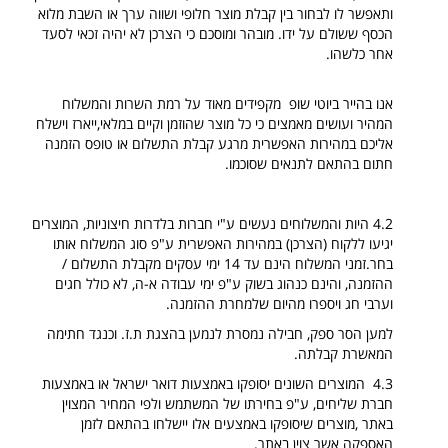
ותאפשר לו לבחור בין קבלת מוצר חלופי ושווה ערך או השבת מלוא
הכסף ששולם על ידו. מובהר ומוסכם כי הצרכן לא יהיה זכאי לסעד
אחר כלשהו.
אנו בהייר ביוטי שופ מקפידים מאוד על רמת השרות והמשלוח
המהיר ועושים מאמצים כי כל מוצר שהוזמן וקיים במלאי,ייארז וישלח
אליכם במהירות האפשרית מרגע קבלת התשלום או טופס הזמנה
חתום בהתאם לתנאים שסוכמו.
4.2 היות והמשלוחים נעשים ע"י חברות בלדרות חיצוניות, המוצרים
יגיעו ללקוח (הצרכן) במהירות האפשרית ע"פ סוג המשלוח אותו
בחר.זמני המשלוח הינם עד 14 ימי עסקים מקבלת התשלום /
ההזמנה, והינם כנהוג בשוק ע"פ ימי עבודה א-ה, לא כולל חגים
וערבי חג ויספרו מהיום שלמחרת ההזמנה.
למען הסר ספק, חבילה נמסרת לנמען בהצגת ת.ז. וכנגד חתימה
המאשרת קבלתה.
4.3 המוצרים השונים יסופקו באמצעות דואר ישראל או באמצעות
חברת שליחים, ע"פ בחירתו של המשתמש ולפי המחיר המצוין
באתר ,מוצרים שיסופקו באמצעים אלו יישלחו בהתאם לזמן
האספקה אשר צוין באתר.