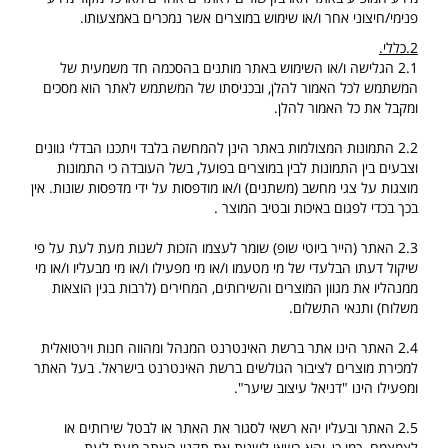
פנימי/חיצוני אחר ו/או שימוש במוצרים אשר נמכרים באמצעותו.
2.כללי.
2.1 הגלישה ו/או השימוש באתר מותנים בהסכמה חד משמעית של
המשתמש לכל האמור להלן, ובכניסתו של המשתמש לאתר הוא מסכים
ומקבל את כל האמור להלן.
2.2 התמונות המצולמות באתר הינן להמחשה בלבד ויתכנו הבדלי גוונים
וצבעים בין התמונות לבין במוצרים בפועל, בשל העובדה כי התמונות
מוצגות על צגי מחשב (משתנים) ו/או מודפסות על ידי מדפסות שונות. אין
בכך בכדי לפגום באיכות ובטיב המוצר .
2.3 האתר (הייר ביוטי שופ) שומר לעצמו הזכות לשנות מעת לעת על פי
שיקול דעתו הבלעדי של מי מטעמו ו/או מי מפעילו ו/או מי מבעליו ו/או מי
ממנהליו את מגוון המוצרים והשירותים, המחירים (לרבות בגין הוצאות
משלוח) ותנאי התשלום.
2.4 האתר הינו אתר ברשת האינטרנט המנהל ומהווה חנות וירטואלית
למכירת מוצרים לציבור הגולשים ברשת האינטרנט בישראל. בעל האתר
ומפעילו הינו "דניאל עיצוב שיער".
2.5 האתר ובעליו יהא רשאי לסגור את האתר או לבטל שירותים או
לצמצמם. כמו כן, יהא רשאי לשנות את תקנון האתר מעת לעת.