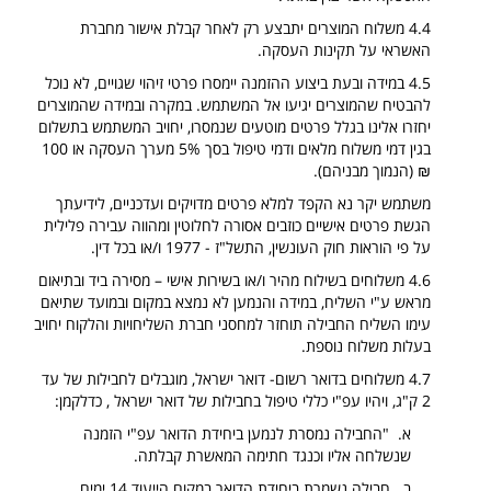
4.4 משלוח המוצרים יתבצע רק לאחר קבלת אישור מחברת
האשראי על תקינות העסקה.
4.5 במידה ובעת ביצוע ההזמנה יימסרו פרטי זיהוי שגויים, לא נוכל
להבטיח שהמוצרים יגיעו אל המשתמש. במקרה ובמידה שהמוצרים
יחזרו אלינו בגלל פרטים מוטעים שנמסרו, יחויב המשתמש בתשלום
בגין דמי משלוח מלאים ודמי טיפול בסך 5% מערך העסקה או 100
₪ (הנמוך מבניהם).
משתמש יקר נא הקפד למלא פרטים מדויקים ועדכניים, לידיעתך
הגשת פרטים אישיים כוזבים אסורה לחלוטין ומהווה עבירה פלילית
על פי הוראות חוק העונשין, התשל"ז - 1977 ו/או בכל דין.
4.6 משלוחים בשילוח מהיר ו/או בשירות אישי – מסירה ביד ובתיאום
מראש ע"י השליח, במידה והנמען לא נמצא במקום ובמועד שתיאם
עימו השליח החבילה תוחזר למחסני חברת השליחויות והלקוח יחויב
בעלות משלוח נוספת.
4.7 משלוחים בדואר רשום- דואר ישראל, מוגבלים לחבילות של עד
2 ק"ג, ויהיו עפ"י כללי טיפול בחבילות של דואר ישראל , כדלקמן:
א. "החבילה נמסרת לנמען ביחידת הדואר עפ"י הזמנה
שנשלחה אליו וכנגד חתימה המאשרת קבלתה.
ב. חבילה נשמרת ביחידת הדואר במקום הייעוד 14 ימים