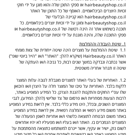
hairbeautyshop.co.il
או ספקי התוכן שלה והוא מוגן על ידי חוקי
זכויות היוצרים הבינלאומיים. האוסף של כל התוכן של האתר
hairbeautyshop.co.il
הוא קניינה הבלעדי של
hairbeautyshop.co.il
ומוגן על ידי זכויות יוצרים בינלאומיים. כל
תוכנה בשימוש אתר זה הינה רכושה של
hairbeautyshop.co.il
או
ספקי התוכנה שלה, והינה מוגנת על ידי זכויות יוצרים בינלאומיים.
1. שיטת העבודה וההמלצות
1.1 שיטת ההמלצות על מוצרים הינה שיטה ייחודית של צוות מומחי
האתר
Hairbeauty.co.il
(שיקרא להלן: "האתר" ו/או "הייר ביוטי שופ")
אשר נכתבה ונבדקה במשך שנים רבות, כל גניבה ו/או העתקה של
שיטה זו תגרור אחריה משפטית.
1.2. האחריות של בעלי האתר למוצרים מוגבלת לגובה עלות המוצר
ללקוח בלבד. האחריות על טיבו של המוצר חלה על היצרן ו/או היבואן
שלו עפ"י החוקים והתקנות להגנת הצרכן. כל המידע המופיע באתר,
לרבות הצעות מסחריות ו/או פרסום של צד שלישי (להלן: המידע), לגבי
המוצרים השונים, ובכלל, הינו מידע כללי בלבד. אין לראות במידע המופיע
באתר משום מידע רפואי או המלצה רפואית. אין לראות במידע המופיע
באתר משום הבטחה לתוצאה כלשהי ו/או אחריות לאופן הפעולה של
המוצרים הנמכרים בו. האתר ו/או בעליו ו/או מפעיליו לא יהיו אחראים
לשום נזק, ישיר או עקיף, אשר ייגרם למשתמש כתוצאה מהסתמכות על
מידע המופיע באתר ו/או בקישורים לאתרים אחרים ו/או כל מקור מידע