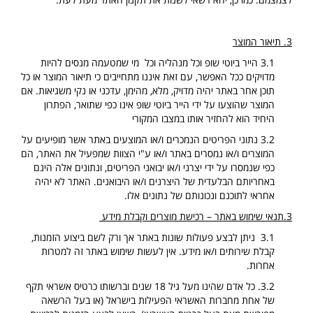
3. תיאור המוצר
3.1 הייר ביוטי שופ וכל מנהליה וכל מי שמטעמה מנסים להיות
מדויקים ככל האפשר, עם זאת איננו מתחייבים כי תיאור המוצר או כל
תוכן אחר באתר יהיה מדויק, מלא, מהימן, עדכני או נקי משגיאות. אם
המוצר שהוצעו על ידי הייר ביוטי שופ אינו כפי שתואר, הפתרון
היחיד הוא להחזיר אותו במצבו המקורי
3.2 נתוני הפריטים הנמכרים ו/או המוצעים באתר אשר מופיעים על
המוצרים ו/או נמסרים באתר ו/או ע"י הצוות שמפעיל את האתר, הם
כפי שנמסרו על ידי יצרני ו/או יבואני הפריטים, ונתונים אלה הינם
באחריותם הבלעדית של היצרנים ו/או היבואנים. האתר לא יהיה
אחראי לתוכנם ונכונותם של נתונים אלו.
3
.תנאי שימוש באתר – רכישת מוצרים וקבלת מידע
3.1 ניתן לבצע פעולות שונות באתר אך ורק לשם ביצוע הזמנות,
קבלת שירותים ו/או מידע. אין לעשות שימוש באתר זה למטרות
אחרות.
3.2. כל אדם שהינו מעל גיל 18 שנים וברשותו כרטיס אשראי תקף
של אחת מחברות האשראי הפעילות בישראל (או בעל הרשאה